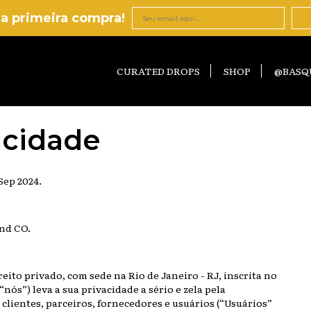
a primeira compra!
CURATED DROPS
SHOP
@BASQ
vacidade
 Sep 2024.
nd CO.
ito privado, com sede na Rio de Janeiro - RJ, inscrita no
nós”) leva a sua privacidade a sério e zela pela
clientes, parceiros, fornecedores e usuários (“Usuários”