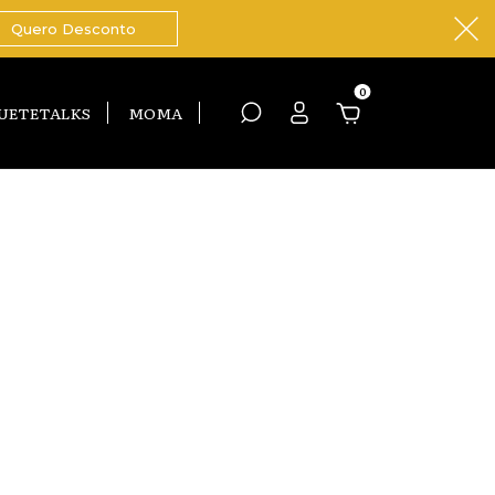
Quero Desconto
0
UETETALKS
MOMA