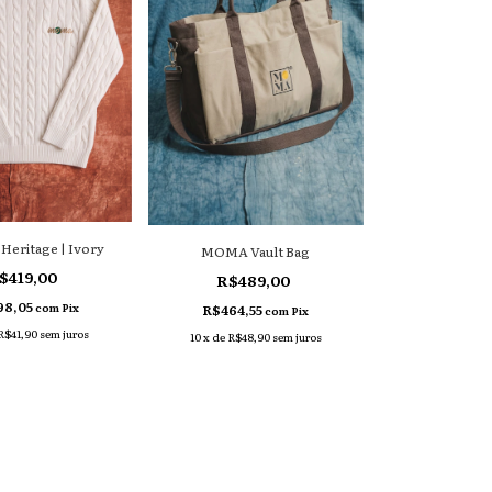
 Heritage | Ivory
MOMA Vault Bag
$419,00
R$489,00
98,05
com
Pix
R$464,55
com
Pix
R$41,90
sem juros
10
x
de
R$48,90
sem juros