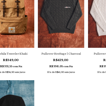
hila Traveler Khaki
Pullover Heritage | Charcoal
Pullover
R$349,00
R$419,00
R
R$331,55
R$398,05
R$3
com
Pix
com
Pix
x
de
R$34,90
sem juros
10
x
de
R$41,90
sem juros
10
x
de