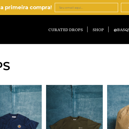
a primeira compra!
CURATED DROPS
SHOP
@BASQ
PS