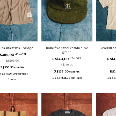
da alfaiataria Prólogo
Boné five panel veludo olive
Oversize
green
$269,00
-
10
% OFF
R$140,00
R$14
-
17
% OFF
R$299,00
R$169,00
R$255,55
com
Pix
R$133,00
R$1
com
Pix
x
de
R$26,90
sem juros
10
x
de
R$14,00
sem juros
10
x
de
2 cores