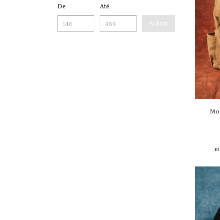
De
Até
Aplicar
Moc
10