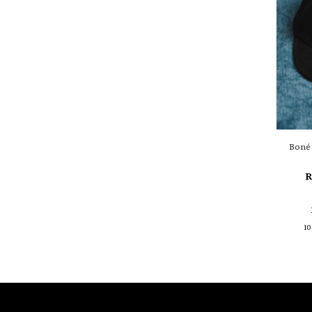
Boné 
R
10