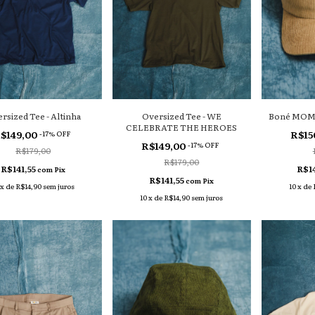
rsized Tee - Altinha
Oversized Tee - WE
Boné MOMA
CELEBRATE THE HEROES
$149,00
R$15
-
17
% OFF
R$149,00
-
17
% OFF
R$179,00
R$179,00
R$141,55
R$1
com
Pix
R$141,55
com
Pix
x
de
R$14,90
sem juros
10
x
de
10
x
de
R$14,90
sem juros