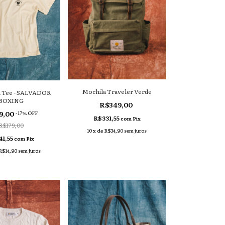
Mochila Traveler Verde
d Tee - SALVADOR
BOXING
R$349,00
9,00
-
17
% OFF
R$331,55
com
Pix
R$179,00
10
x
de
R$34,90
sem juros
41,55
com
Pix
R$14,90
sem juros