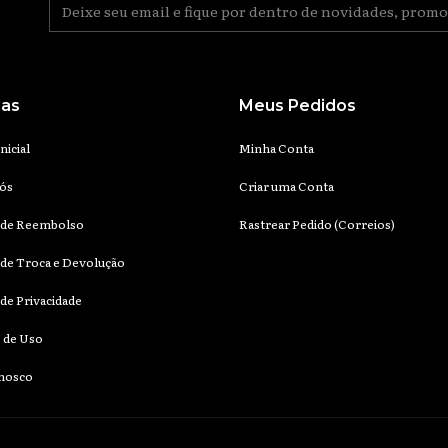
das
Meus Pedidos
nicial
Minha Conta
ós
Criar uma Conta
a de Reembolso
Rastrear Pedido (Correios)
a de Troca e Devolução
 de Privacidade
 de Uso
onosco