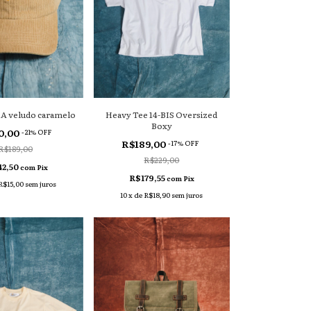
 veludo caramelo
Heavy Tee 14-BIS Oversized
Boxy
0,00
-
21
% OFF
R$189,00
-
17
% OFF
R$189,00
R$229,00
42,50
com
Pix
R$179,55
com
Pix
R$15,00
sem juros
10
x
de
R$18,90
sem juros