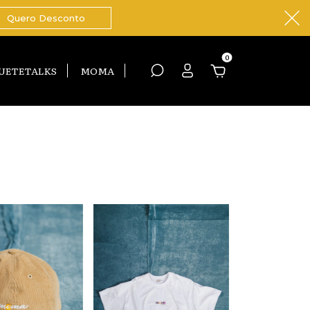
Quero Desconto
0
UETETALKS
MOMA