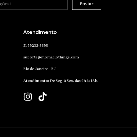
Atendimento
21 99232-5695
suporte@momaclothings.com
Rio de Janeiro - RJ
Atendimento:
De Seg. à Sex. das 9h às 18h.