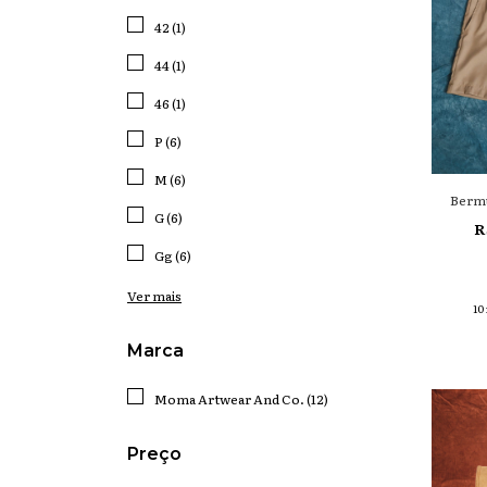
42 (1)
44 (1)
46 (1)
P (6)
M (6)
Bermu
G (6)
R
Gg (6)
Ver mais
10
Marca
Moma Artwear And Co. (12)
Preço