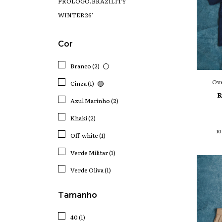
PRÓLOGO.BRAZILITY
WINTER26'
Cor
Branco (2)
Ove
Cinza (1)
R
Azul Marinho (2)
Khaki (2)
10
Off-white (1)
Verde Militar (1)
Verde Oliva (1)
Tamanho
40 (1)