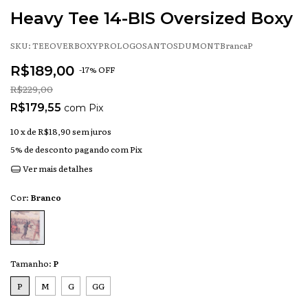
Heavy Tee 14-BIS Oversized Boxy
SKU:
TEEOVERBOXYPROLOGOSANTOSDUMONTBrancaP
R$189,00
-
17
% OFF
R$229,00
R$179,55
com
Pix
10
x de
R$18,90
sem juros
5% de desconto
pagando com Pix
Ver mais detalhes
Cor:
Branco
Tamanho:
P
P
M
G
GG