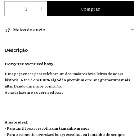
Meios de envio
Descrição
Heavy Tee oversized boxy
Uma peça criada para celebrar um dos maiores brasileiros de nossa
história. A tee é em
100%
algodão premium
em uma
gramatura mais
alta
. Dando um maior conforto.
A modelagem é a oversized boxy
Ajuste ideal:
• Para um fit boxy: escolha
um tamanho menor
.
• Para o caimento oversized boxy: escolha
seu tamanho de sempre
.