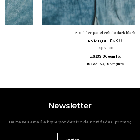
Boné five panel veludo dark black
R$140,00
-
17
% OFF
R$169,00
R$133,00
com
Pix
10
x
de
R$14,00
sem juros
Newsletter