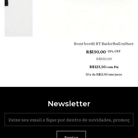
Boné bordô BT Basketball culture
k
R$130,00
-
19
% OFF
R$160,00
R$123,50
com
Pix
10
x
de
R$13,00
sem juros
Newsletter