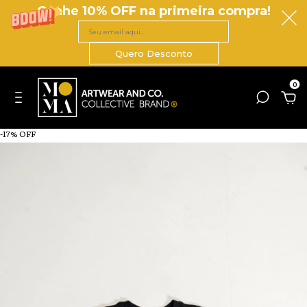
Ganhe 10% OFF na primeira compra!
Quero Desconto
0
-
17
% OFF