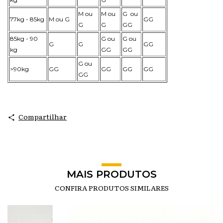
M ou
M ou
G ou
77kg - 85kg
M ou G
GG
G
G
GG
85kg - 90
G ou
G ou
G
G
GG
kg
GG
GG
G ou
>90kg
GG
GG
GG
GG
GG
Compartilhar
MAIS PRODUTOS
CONFIRA PRODUTOS SIMILARES