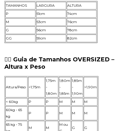
TAMANHOS
LARGURA
ALTURA
P
51cm
74cm
M
53cm
76cm
G
56cm
78cm
GG
59cm
82cm
🧍‍♂️
Guia de Tamanhos OVERSIZED –
Altura x Peso
1,75m
1,80m
1,85m
Altura/Peso
<1,75m
-
-
-
>1,90m
1,80m
1,85m
1,90m
< 60kg
P
P
M
M
M
60kg - 65
P
P
M
M
M
kg
65 kg - 75
M ou
M
M
G
G
kg
G